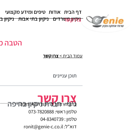
דף הבית
אודות
טיפים ומידע מקצועי
ניקיון משרדים
ניקיון בתי אבות
ניקיון ב
צרו קשר
הטבה מיוחדת
עמוד הבית
>
צרו קשר
תוכן עניינים
צרו קשר
ג'ני - חברת ניקיון בחיפה
כתובת: דרך בר יהודה 43, חיפה
טלפון ראשי: 073-7820888
טלפון : 04-8340739
דוא"ל: ronit@genie-c.co.il