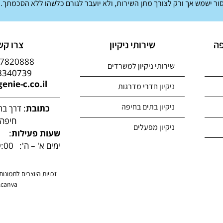
ר ישמש אך ורק לצורך מתן השירות, ולא יועבר לגורם כלשהו ללא הסכמתך.
פה
שירותי ניקיון
צרו קש
-7820888
שירותי ניקיון למשרדים
8340739
enie-c.co.il
ניקיון חדרי מדרגות
ניקיון בתים בחיפה
כתובת
חיפה
ניקיון מפעלים
שעות פעילות
:
ימים א' – ה':
00 – 17:00
זכויות היוצרים לתמונו
canva.