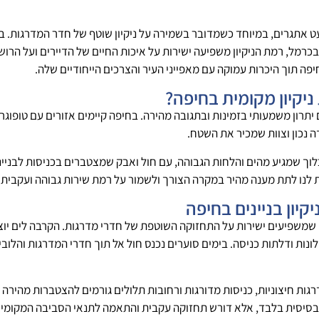
ט אתגרים, במיוחד כשמדובר בשמירה על ניקיון שוטף של חדר המדרגות. בי
כרמל, רמת הניקיון משפיעה ישירות על איכות החיים של הדיירים ועל הרושם ה
חיפה תוך היכרות עמוקה עם מאפייני העיר והצרכים הייחודיים שלה.
יקיון מקומית בחיפה?
רון משמעותי בזמינות ובתגובה מהירה. בחיפה קיימים אזורים עם טופוגרפיה
ה נכון וצוות שמכיר את השטח.
ך שמגיע מהים והלחות הגבוהה, עם חול ואבק שמצטברים בכניסות לבניינים 
לנו לתת מענה מהיר במקרה הצורך ולשמור על רמת שירות גבוהה ועקבית ל
קיון בניינים בחיפה
 שמשפיעים ישירות על התחזוקה השוטפת של חדרי מדרגות. הקרבה לים יוצר
ות ודלתות כניסה. בימים סוערים נכנס חול אל תוך חדרי המדרגות והלובי 
ת חיצוניות, כניסות מדורגות ורחובות תלולים גורמים להצטברות מהירה יות
סיסית בלבד, אלא דורש תחזוקה עקבית והתאמה לתנאי הסביבה המקומיי