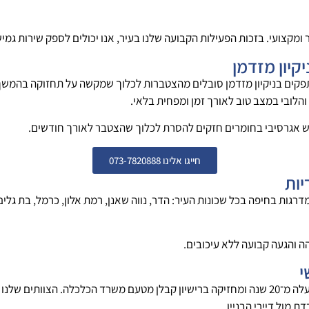
מקצועי. בזכות הפעילות הקבועה שלנו בעיר, אנו יכולים לספק שירות גמ
קיון מזדמן
סתפקים בניקיון מזדמן סובלים מהצטברות לכלוך שמקשה על תחזוקה בהמשך. 
לובי במצב טוב לאורך זמן ומפחית בלאי.
ש אגרסיבי בחומרים חזקים להסרת לכלוך שהצטבר לאורך חודשים.
חייגו אלינו 073-7820888
יות
רגות בחיפה בכל שכונות העיר: הדר, נווה שאנן, רמת אלון, כרמל, בת גלים, 
 והגעה קבועה ללא עיכובים.
י
ג'ני ניקיון פועלת באזור הצפון כבר למעלה מ־20 שנה ומחזיקה ברישיון קבלן מטעם משרד הכלכ
ת מול דיירי הבניין.