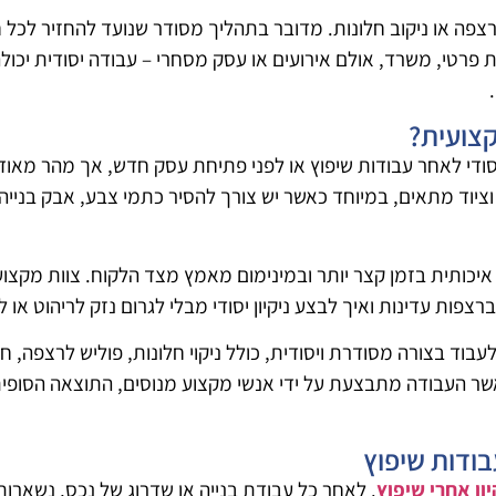
רצפה או ניקוב חלונות. מדובר בתהליך מסודר שנועד להחזיר לכל
ית פרטי, משרד, אולם אירועים או עסק מסחרי – עבודה יסודית יכו
קצועית?
יסודי לאחר עבודות שיפוץ או לפני פתיחת עסק חדש, אך מהר מאו
ן וציוד מתאים, במיוחד כאשר יש צורך להסיר כתמי צבע, אבק בנייה
ותית בזמן קצר יותר ובמינימום מאמץ מצד הלקוח. צוות מקצועי
צפות עדינות ואיך לבצע ניקיון יסודי מבלי לגרום נזק לריהוט או ל
בוד בצורה מסודרת ויסודית, כולל ניקוי חלונות, פוליש לרצפה, חיטו
אשר העבודה מתבצעת על ידי אנשי מקצוע מנוסים, התוצאה הסופי
בודות שיפוץ
יון אחרי שיפוץ
. לאחר כל עבודת בנייה או שדרוג של נכס, נשארות