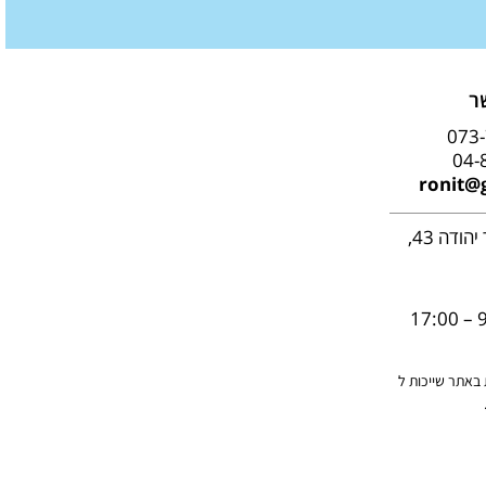
ר
073
04-
ronit@g
: דרך בר יהודה 43,
9:
ת באתר שייכות ל