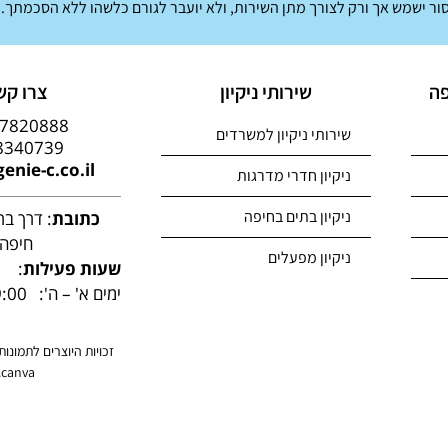
ר ישמש אך ורק לצורך מתן השירות, ולא יועבר לגורם כלשהו ללא הסכמתך.
פה
שירותי ניקיון
צרו קש
-7820888
שירותי ניקיון למשרדים
8340739
enie-c.co.il
ניקיון חדרי מדרגות
ניקיון בתים בחיפה
כתובת
חיפה
ניקיון מפעלים
שעות פעילות
:
ימים א' – ה':
00 – 17:00
זכויות היוצרים לתמונו
canva.